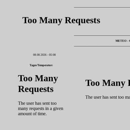
______________________________________
______________________________________
METEO - C
______________________________________
08.08.2026 - 05:08
Tages/Temperatur: