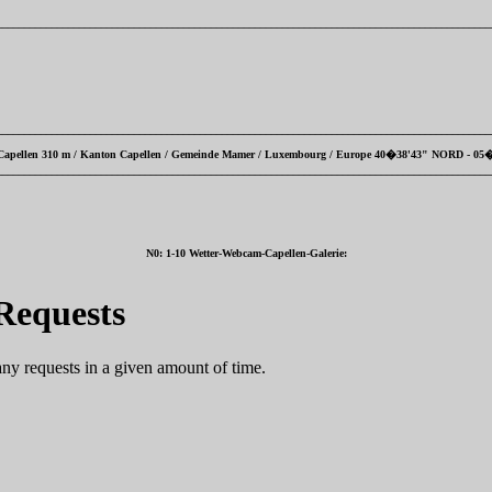
__________________________________________________________________________________________
__________________________________________________________________________________________
apellen 310 m / Kanton Capellen / Gemeinde Mamer / Luxembourg / Europe 40�38'43" NORD - 05
__________________________________________________________________________________________
N0: 1-10 Wetter-Webcam-Capellen-Galerie: