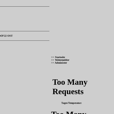
_______________________________________
_______________________________________
�59'22 OST
_______________________________________
>> Startseite
>> Wettermelder
>> Administer
Tages/Temperatur: