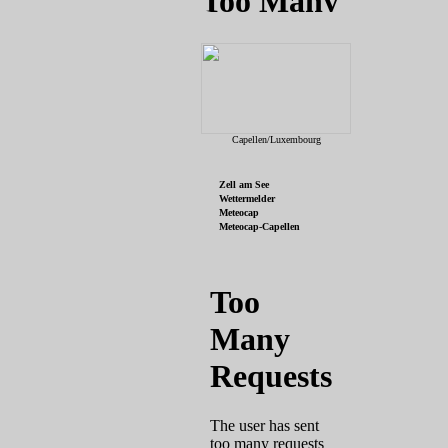
Capellen/Luxembourg
Zell am See
Wettermelder
Meteocap
Meteocap-Capellen