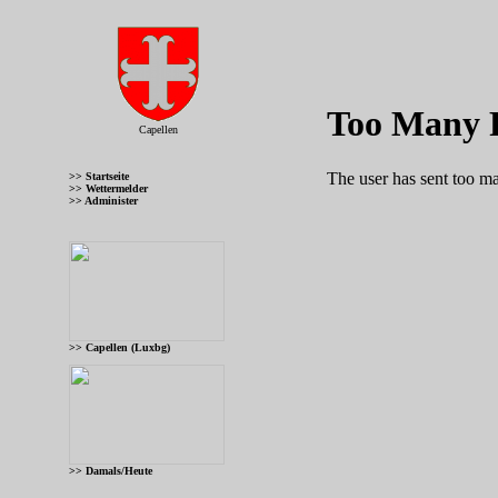
Capellen
>> Startseite
>> Wettermelder
>> Administer
>> Capellen (Luxbg)
>> Damals/Heute