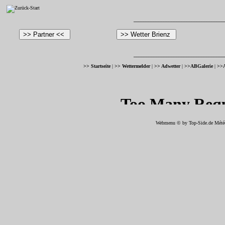
­­___________________________________
­­___________________________________
>> Startseite
|
>> Wettermelder
|
>> Adwetter
|
>>ABGalerie
|
>>
Webmenu © by
Top-Side.de
Mété