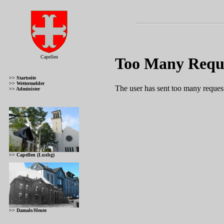
Capellen
>> Startseite
>> Wettermelder
>> Administer
>> Capellen (Luxbg)
>> Damals/Heute