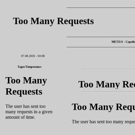
_____________________________________________
_____________________________________________
METEO - Capelle
_____________________________________________
07.08.2026 - 04:08
Tages/Temperatur: